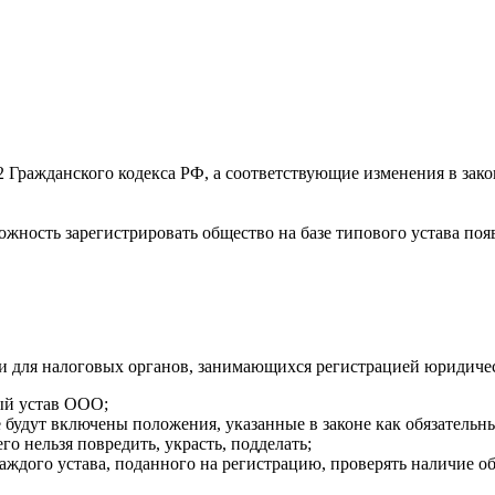
52 Гражданского кодекса РФ, а соответствующие изменения в за
жность зарегистрировать общество на базе типового устава появ
к и для налоговых органов, занимающихся регистрацией юридиче
ый устав ООО;
е будут включены положения, указанные в законе как обязательн
о нельзя повредить, украсть, подделать;
каждого устава, поданного на регистрацию, проверять наличие о