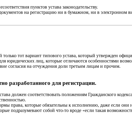
есоответствия пунктов устава законодательству.
документов на регистрацию ни в бумажном, ни в электронном ви
 только тот вариант типового устава, который утвержден офици
для юридических лиц, которые отличаются особенностями возм
твие согласия на отчуждения доли третьим лицам и прочим.
тно разработанного для регистрации.
тава должен соответствовать положениям Гражданского кодекса 
ственностью.
ормы права, которые обязательны к исполнению, даже если они н
орые подразумевают собой что-то вроде «если такая возможност